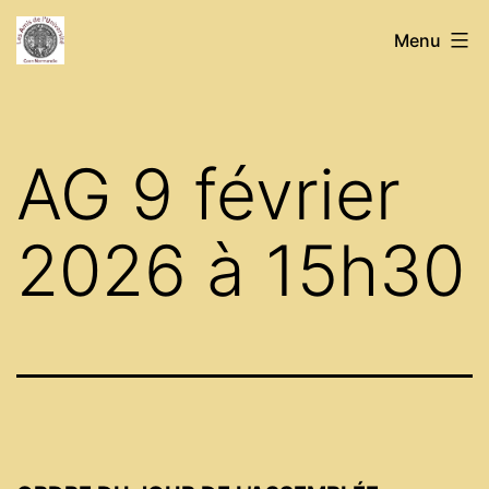
Aller
Association
Menu
au
des
contenu
amis
de
AG 9 février
l'université
de
2026 à 15h30
Caen
Normandie